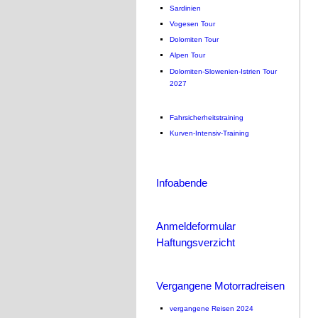
Sardinien
Vogesen Tour
Dolomiten Tour
Alpen Tour
Dolomiten-Slowenien-Istrien Tour
2027
Fahrsicherheitstraining
Kurven-Intensiv-Training
Infoabende
Anmeldeformular
Haftungsverzicht
Vergangene Motorradreisen
vergangene Reisen 2024