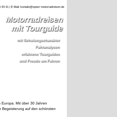
95 93 41 | E-Mail: kontakt@speer-motorradreisen.de
Motorradreisen
mit Tourguide
mit Schulungscharakter
Fahranalysen
erfahrene Tourguides
und Freude am Fahren
n Europa. Mit über 30 Jahren
e Begeisterung auf den schönsten